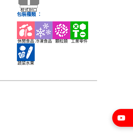
枕式封口
包裝種類 ：
休閒食品
冷凍食品
顆粒類
工業零件
蔬菜水果