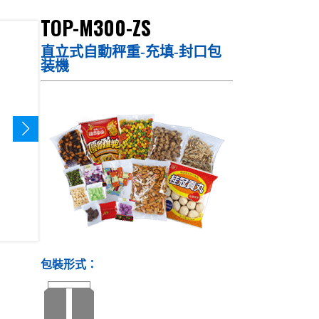
TOP-M300-ZS
直立式自動秤重-充填-封口包
装機
包裝形式：