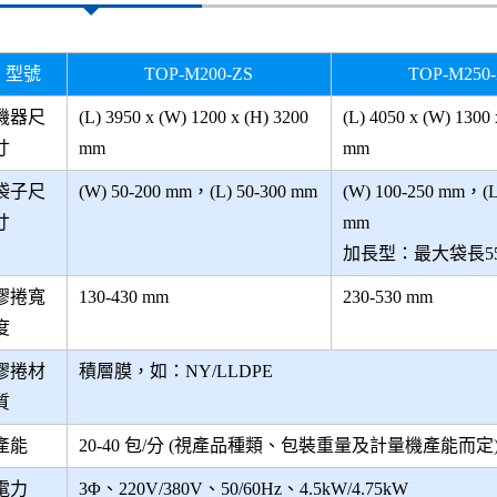
型號
TOP-M200-ZS
TOP-M250
機器尺
(L) 3950 x (W) 1200 x (H) 3200
(L) 4050 x (W) 1300 
寸
mm
mm
袋子尺
(W) 50-200 mm，(L) 50-300 mm
(W) 100-250 mm，(L
寸
mm
加長型：最大袋長55
膠捲寬
130-430 mm
230-530 mm
度
膠捲材
積層膜，如：NY/LLDPE
質
產能
20-40 包/分 (視產品種類、包裝重量及計量機產能而定
電力
3Φ、220V/380V、50/60Hz、4.5kW/4.75kW