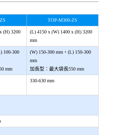
-ZS
TOP-M300-ZS
x (H) 3200
(L) 4150 x (W) 1400 x (H) 3200
mm
) 100-300
(W) 150-300 mm，(L) 150-300
mm
0 mm
加長型：最大袋長550 mm
330-630 mm
)